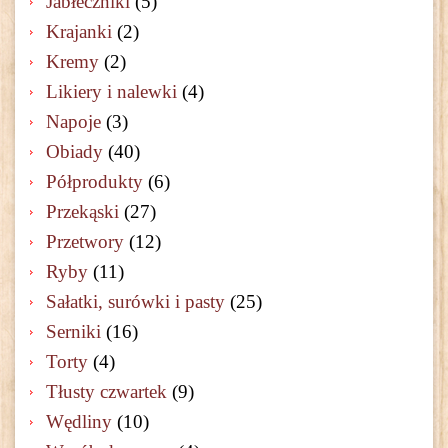
Jabłeczniki
(5)
Krajanki
(2)
Kremy
(2)
Likiery i nalewki
(4)
Napoje
(3)
Obiady
(40)
Półprodukty
(6)
Przekąski
(27)
Przetwory
(12)
Ryby
(11)
Sałatki, surówki i pasty
(25)
Serniki
(16)
Torty
(4)
Tłusty czwartek
(9)
Wędliny
(10)