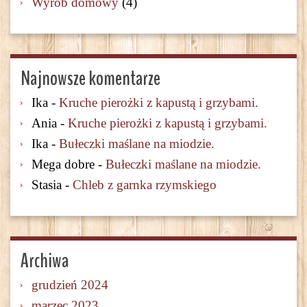
Wyrób domowy
(4)
Najnowsze komentarze
Ika
-
Kruche pierożki z kapustą i grzybami.
Ania
-
Kruche pierożki z kapustą i grzybami.
Ika
-
Bułeczki maślane na miodzie.
Mega dobre
-
Bułeczki maślane na miodzie.
Stasia
-
Chleb z garnka rzymskiego
Archiwa
grudzień 2024
marzec 2023