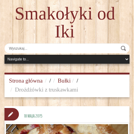
Smakołyki od
Iki
Strona główna
/
Bułki
/
Drożdżówki z truskawkami
18 MAJA 2015