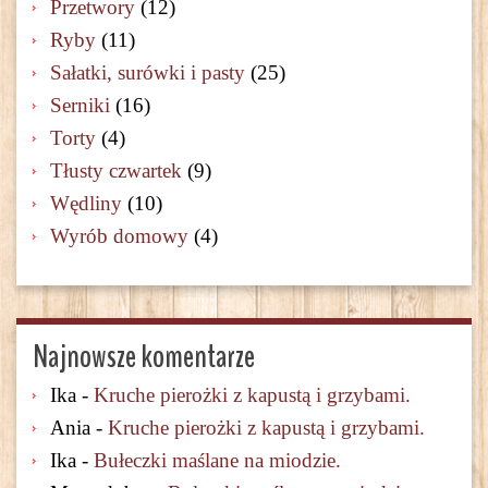
Przetwory
(12)
Ryby
(11)
Sałatki, surówki i pasty
(25)
Serniki
(16)
Torty
(4)
Tłusty czwartek
(9)
Wędliny
(10)
Wyrób domowy
(4)
Najnowsze komentarze
Ika
-
Kruche pierożki z kapustą i grzybami.
Ania
-
Kruche pierożki z kapustą i grzybami.
Ika
-
Bułeczki maślane na miodzie.