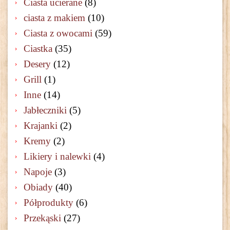
Ciasta ucierane
(8)
ciasta z makiem
(10)
Ciasta z owocami
(59)
Ciastka
(35)
Desery
(12)
Grill
(1)
Inne
(14)
Jabłeczniki
(5)
Krajanki
(2)
Kremy
(2)
Likiery i nalewki
(4)
Napoje
(3)
Obiady
(40)
Półprodukty
(6)
Przekąski
(27)