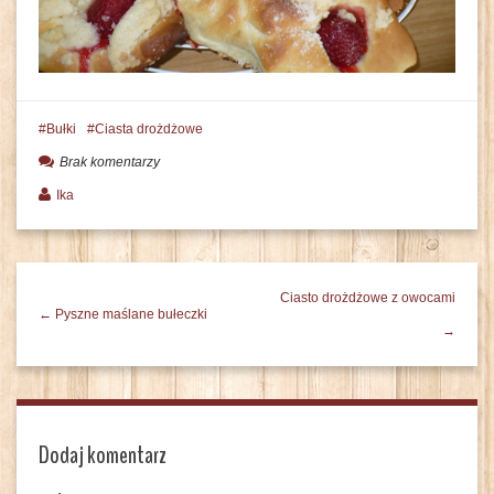
Bułki
Ciasta drożdżowe
Brak komentarzy
Ika
Ciasto drożdżowe z owocami
← Pyszne maślane bułeczki
→
Dodaj komentarz