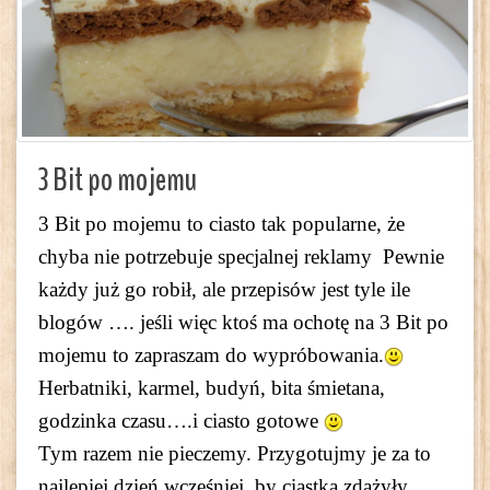
3 Bit po mojemu
3 Bit po mojemu to ciasto tak popularne, że
chyba nie potrzebuje specjalnej reklamy Pewnie
każdy już go robił, ale przepisów jest tyle ile
blogów …. jeśli więc ktoś ma ochotę na 3 Bit po
mojemu to zapraszam do wypróbowania.
Herbatniki, karmel, budyń, bita śmietana,
godzinka czasu….i ciasto gotowe
Tym razem nie pieczemy. Przygotujmy je za to
najlepiej dzień wcześniej, by ciastka zdążyły