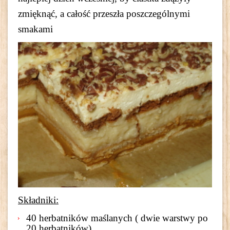
zmięknąć, a całość przeszła poszczególnymi
smakami
Składniki:
40 herbatników maślanych ( dwie warstwy po
20 herbatników)