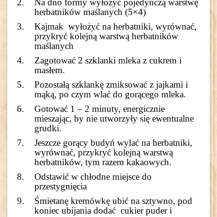
Na dno formy wyłożyć pojedynczą warstwę
herbatników maślanych (5×4)
Kajmak wyłożyć na herbatniki, wyrównać,
przykryć kolejną warstwą herbatników
maślanych
Zagotować 2 szklanki mleka z cukrem i
masłem.
Pozostałą szklankę zmiksować z jajkami i
mąką, po czym wlać do gorącego mleka.
Gotować 1 – 2 minuty, energicznie
mieszając, by nie utworzyły się ewentualne
grudki.
Jeszcze gorący budyń wylać na herbatniki,
wyrównać, przykryć kolejną warstwą
herbatników, tym razem kakaowych.
Odstawić w chłodne miejsce do
przestygnięcia
Śmietanę kremówkę ubić na sztywno, pod
koniec ubijania dodać cukier puder i