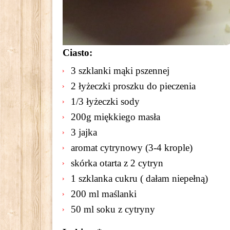
Ciasto:
3 szklanki mąki pszennej
2 łyżeczki proszku do pieczenia
1/3 łyżeczki sody
200g miękkiego masła
3 jajka
aromat cytrynowy (3-4 krople)
skórka otarta z 2 cytryn
1 szklanka cukru ( dałam niepełną)
200 ml maślanki
50 ml soku z cytryny