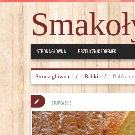
Smakoły
STRONA GŁÓWNA
PRZELICZNIK FOREMEK
Strona główna
/
Babki
/
Babka cy
18 MARCA 2018