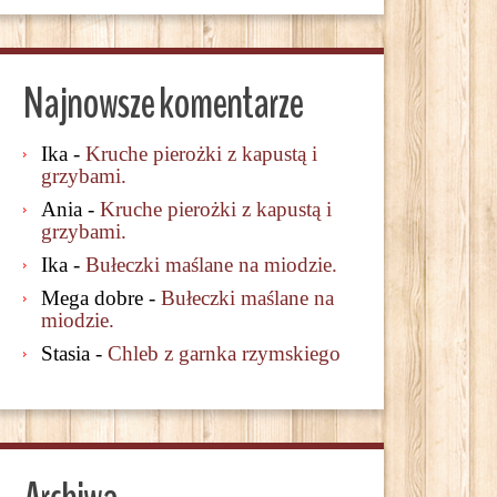
Najnowsze komentarze
Ika
-
Kruche pierożki z kapustą i
grzybami.
Ania
-
Kruche pierożki z kapustą i
grzybami.
Ika
-
Bułeczki maślane na miodzie.
Mega dobre
-
Bułeczki maślane na
miodzie.
Stasia
-
Chleb z garnka rzymskiego