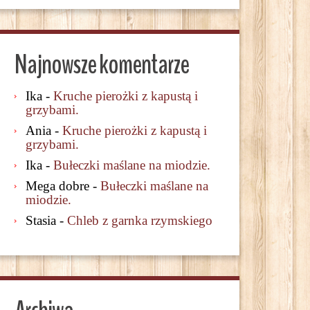
Najnowsze komentarze
Ika
-
Kruche pierożki z kapustą i
grzybami.
Ania
-
Kruche pierożki z kapustą i
grzybami.
Ika
-
Bułeczki maślane na miodzie.
Mega dobre
-
Bułeczki maślane na
miodzie.
Stasia
-
Chleb z garnka rzymskiego