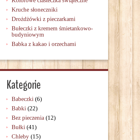
Kolorowe ciasteczka świąteczne
Kruche słoneczniki
Drożdżówki z pieczarkami
Bułeczki z kremem śmietankowo-
budyniowym
Babka z kakao i orzechami
Kategorie
Babeczki
(6)
Babki
(22)
Bez pieczenia
(12)
Bułki
(41)
Chleby
(15)