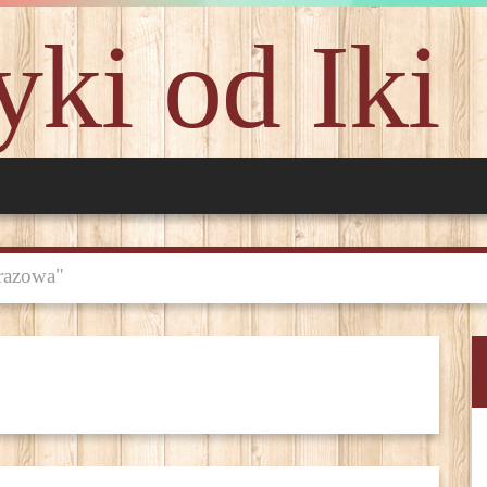
ki od Iki
 razowa"