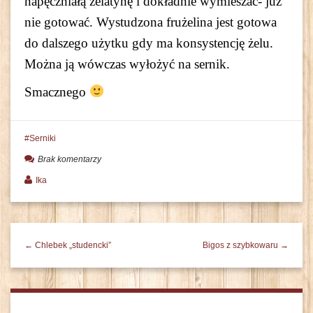
napęczniałą żelatynę i dokładnie wymieszać- już
nie gotować. Wystudzona frużelina jest gotowa
do dalszego użytku gdy ma konsystencję żelu.
Można ją wówczas wyłożyć na sernik.
Smacznego
Serniki
Brak komentarzy
Ika
← Chlebek „studencki”
Bigos z szybkowaru →