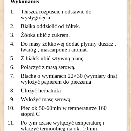
Wykonanie:
Tłuszcz rozpuścić i odstawić do
wystygnięcia.
Białka oddzielić od żółtek.
Żółtka ubić z cukrem.
Do masy żółtkowej dodać płynny tłuszcz ,
twaróg , mascarpone i aromat.
Z białek ubić sztywną pianę
Połączyć z masą serową.
Blachę o wymiarach 22×30 (wymiary dna)
wyłożyć papierem do pieczenia
Ułożyć herbatniki
Wyłożyć masę serową
Piec ok 50-60min w temperaturze 160
stopni C
Po tym czasie wyłączyć temperaturę i
włączyć termoobieg na ok. 10min.