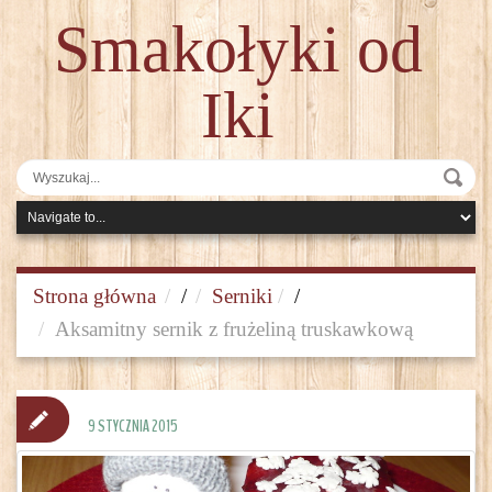
Smakołyki od
Iki
Strona główna
/
Serniki
/
Aksamitny sernik z frużeliną truskawkową
9 STYCZNIA 2015