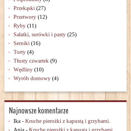
Przekąski
(27)
Przetwory
(12)
Ryby
(11)
Sałatki, surówki i pasty
(25)
Serniki
(16)
Torty
(4)
Tłusty czwartek
(9)
Wędliny
(10)
Wyrób domowy
(4)
Najnowsze komentarze
Ika
-
Kruche pierożki z kapustą i grzybami.
Ania
-
Kruche pierożki z kapustą i grzybami.