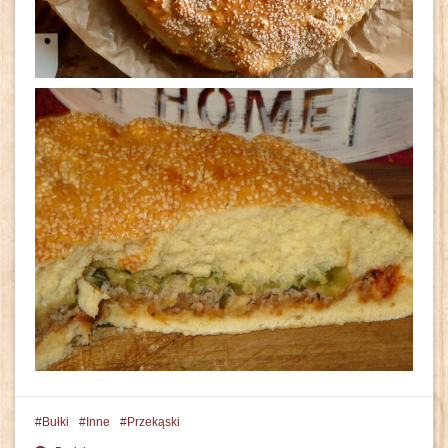
Bułki
Inne
Przekąski