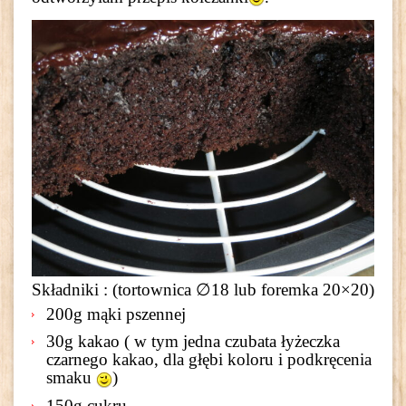
S
kładniki : (tortownica ∅18 lub foremka 20×20)
200g mąki pszennej
30g kakao ( w tym jedna czubata łyżeczka
czarnego kakao, dla głębi koloru i podkręcenia
smaku
)
150g cukru