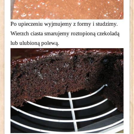
Po upieczeniu wyjmujemy z formy i studzimy.
Wierzch ciasta smarujemy roztopioną czekoladą
lub ulubioną polewą.