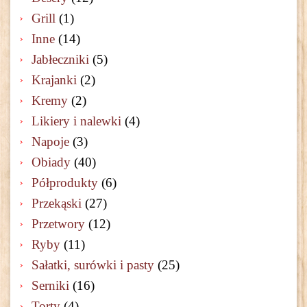
Grill
(1)
Inne
(14)
Jabłeczniki
(5)
Krajanki
(2)
Kremy
(2)
Likiery i nalewki
(4)
Napoje
(3)
Obiady
(40)
Półprodukty
(6)
Przekąski
(27)
Przetwory
(12)
Ryby
(11)
Sałatki, surówki i pasty
(25)
Serniki
(16)
Torty
(4)