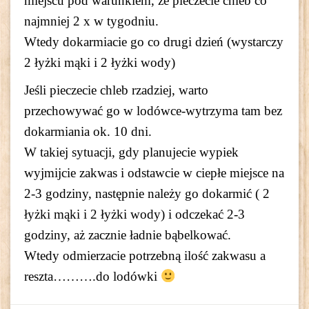
miejscu pod warunkiem, że pieczecie chleb co
najmniej 2 x w tygodniu.
Wtedy dokarmiacie go co drugi dzień (wystarczy
2 łyżki mąki i 2 łyżki wody)
Jeśli pieczecie chleb rzadziej, warto
przechowywać go w lodówce-wytrzyma tam bez
dokarmiania ok. 10 dni.
W takiej sytuacji, gdy planujecie wypiek
wyjmijcie zakwas i odstawcie w ciepłe miejsce na
2-3 godziny, następnie należy go dokarmić ( 2
łyżki mąki i 2 łyżki wody) i odczekać 2-3
godziny, aż zacznie ładnie bąbelkować.
Wtedy odmierzacie potrzebną ilość zakwasu a
reszta……….do lodówki