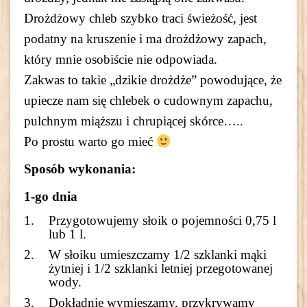
Drożdżowy chleb szybko traci świeżość, jest
podatny na kruszenie i ma drożdżowy zapach,
który mnie osobiście nie odpowiada.
Zakwas to takie „dzikie drożdże” powodujące, że
upiecze nam się chlebek o cudownym zapachu,
pulchnym miąższu i chrupiącej skórce…..
Po prostu warto go mieć
Sposób wykonania:
1-go dnia
Przygotowujemy słoik o pojemności 0,75 l
lub 1 l.
W słoiku umieszczamy 1/2 szklanki mąki
żytniej i 1/2 szklanki letniej przegotowanej
wody.
Dokładnie wymieszamy, przykrywamy